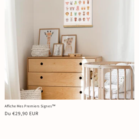
i
o
n
:
Affiche Mes Premiers Signes™
Prix
Du €29,90 EUR
habituel