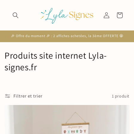
et
passer
au
Connexion
Panier
contenu
🎉 Offre du moment 🎉 : 2 affiches achetées, la 3ème OFFERTE 🤩
C
Produits site internet Lyla-
o
signes.fr
l
l
Filtrer et trier
1 produit
e
c
t